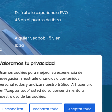
Disfruta la experiencia EVO
43 en el puerto de Ibiza
Alquiler Seabob F5 S en
Ibiza
za
Valoramos tu privacidad
Alquiler E-foil en Ibiza
Usamos cookies para mejorar su experiencia de
navegación, mostrarle anuncios o contenidos
personalizados y analizar nuestro tráfico. Al hacer clic
en “Aceptar todo” usted da su consentimiento a
nuestro uso de las cookies.
2026 Boat Rent Ibiza. Todos los derechos reservados.
Personalizar
Rechazar todo
Aceptar todo