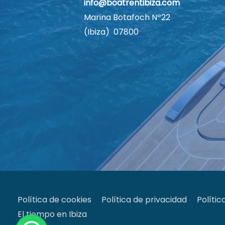
info@boatrentibiza.com
Marina Botafoch Nº22
(Ibiza) 07800
Política de cookies
Política de privacidad
Polític
El tiempo en Ibiza