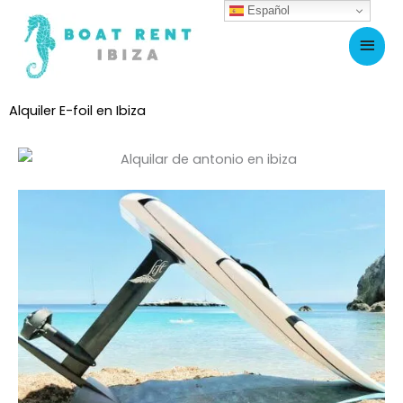
Ir
Español
Men
al
princ
contenido
Alquiler E-foil en Ibiza