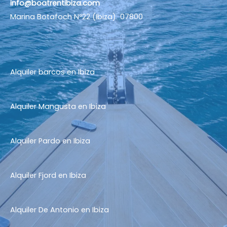
info@boatrentibiza.com
Marina Botafoch Nº22 (Ibiza) 07800
Alquiler barcos en Ibiza
Alquiler Mangusta en Ibiza
Alquiler Pardo en Ibiza
Alquiler Fjord en Ibiza
Alquiler De Antonio en Ibiza